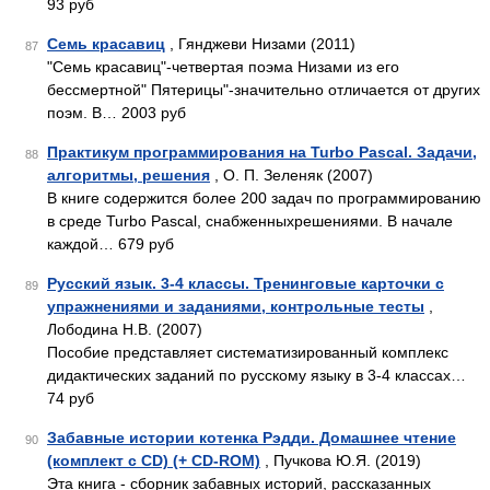
93 руб
Семь красавиц
, Гянджеви Низами (2011)
87
"Семь красавиц"-четвертая поэма Низами из его
бессмертной" Пятерицы"-значительно отличается от других
поэм. В… 2003 руб
Практикум программирования на Turbo Pascal. Задачи,
88
алгоритмы, решения
, О. П. Зеленяк (2007)
В книге содержится более 200 задач по программированию
в среде Turbo Pascal, снабженныхрешениями. В начале
каждой… 679 руб
Русский язык. 3-4 классы. Тренинговые карточки с
89
упражнениями и заданиями, контрольные тесты
,
Лободина Н.В. (2007)
Пособие представляет систематизированный комплекс
дидактических заданий по русскому языку в 3-4 классах…
74 руб
Забавные истории котенка Рэдди. Домашнее чтение
90
(комплект с CD) (+ CD-ROM)
, Пучкова Ю.Я. (2019)
Эта книга - сборник забавных историй, рассказанных