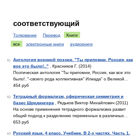
соответствующий
Толкование
Перевод
Книги
все
электронные книги
аудиокниги
Антология военной поэзии. "Ты припомни, Россия, как
81
все это было!.."
, Красников Г. (2014)
Поэтическая антология "Ты припомни, Россия, как все это
было!.."-своего рода коллективная" Илиада" о Великой…
454 руб
Тетрадный формализм, сферическая симметрия и
82
базис Шредингера
, Редьков Виктор Михайлович (2011)
На основе применения тетрадного формализма развит
общий подход к разделению переменных в различных…
653 руб
Русский язык. 4 класс. Учебник. В 2-х частях. Часть 1.
83